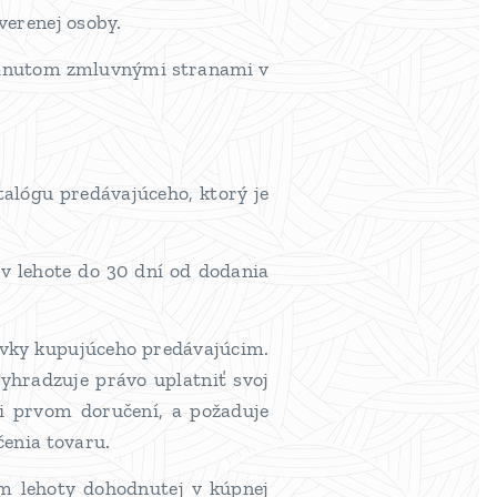
verenej osoby.
hodnutom zmluvnými stranami v
talógu predávajúceho, ktorý je
v lehote do 30 dní od dodania
návky kupujúceho predávajúcim.
vyhradzuje právo uplatniť svoj
ri prvom doručení, a požaduje
čenia tovaru.
ím lehoty dohodnutej v kúpnej