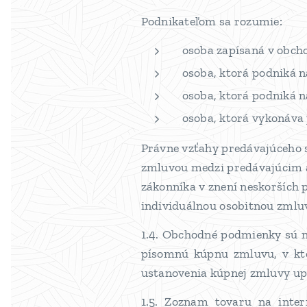
Podnikateľom sa rozumie:
osoba zapísaná v obch
osoba, ktorá podniká 
osoba, ktorá podniká n
osoba, ktorá vykonáva 
Právne vzťahy predávajúceho s
zmluvou medzi predávajúcim a
zákonníka v znení neskorších 
individuálnou osobitnou zmlu
1.4. Obchodné podmienky sú ne
písomnú kúpnu zmluvu, v kt
ustanovenia kúpnej zmluvy u
1.5. Zoznam tovaru na inter