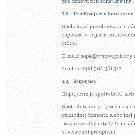
pre obnovu prírodnej krajiny (ď
1.2. Predávajúci a kontaktné
Spoločnosť pre obnovu prírodne
zapísaná v registri mimovládn
71602.
E-mail: sopk@obnovaprirody.
Telefón: +421 904 561 317
1.3. Kupujúci:
Kupujúcim je spotrebiteľ, aleb
Spotrebiteľom je fyzická osoba
obchodnej činnosti, alebo inej
neupravené týmito OP sa riadi
súvisiacimi predpismi.