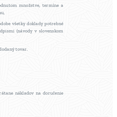
hodnutom množstve, termíne a
nu,
odobe všetky doklady potrebné
edpismi (návody v slovenskom
 dodaný tovar.
rátane nákladov na doručenie