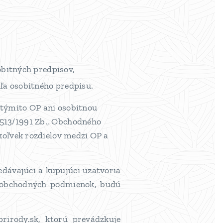
obitných predpisov,
ľa osobitného predpisu.
 týmito OP ani osobitnou
 513/1991 Zb., Obchodného
koľvek rozdielov medzi OP a
edávajúci a kupujúci uzatvoria
 obchodných podmienok, budú
rirody.sk, ktorú prevádzkuje