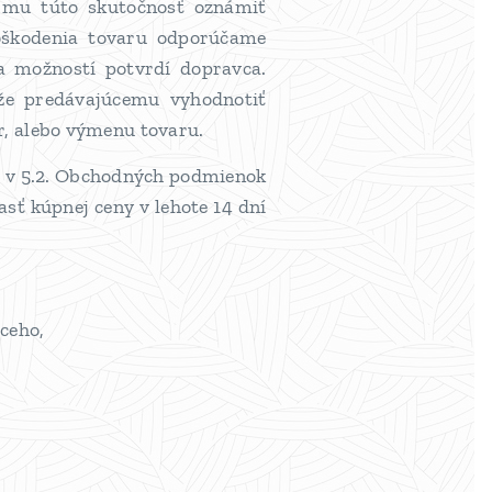
e mu túto skutočnosť oznámiť
poškodenia tovaru odporúčame
a možností potvrdí dopravca.
že predávajúcemu vyhodnotiť
r, alebo výmenu tovaru.
ej v 5.2. Obchodných podmienok
sť kúpnej ceny v lehote 14 dní
úceho,