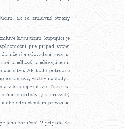
ajúcim, ak sa zmluvné strany
zmluve kupujúcim, kupujúci je
 splnomocní pre prípad svojej
 doručení a odovzdaní tovaru.
inná predložiť predávajúcemu
omocenstvo. Ak bude potrebné
pnej zmluve, všetky náklady s
nia v kúpnej zmluve. Tovar sa
ptácii objednávky a prevzatý
 alebo odmietnutím prevzatia
po jeho doručení. V prípade, že