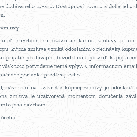
ne dodávaného tovaru. Dostupnosť tovaru a doba jeho 
ím.
j zmluvy
ebiteľ, návrhom na uzavretie kúpnej zmluvy je um
opu, kúpna zmluva vzniká odoslaním objednávky kupuj
to prijatie predávajúci bezodkladne potvrdí kupujúc
 však toto potvrdenie nemá vplyv. V informačnom email
amačného poriadku predávajúceho.
teľ, návrhom na uzavretie kúpnej zmluvy je odoslaná
pna zmluva je uzatvorená momentom doručenia záväz
ýmto jeho návrhom.
júceho