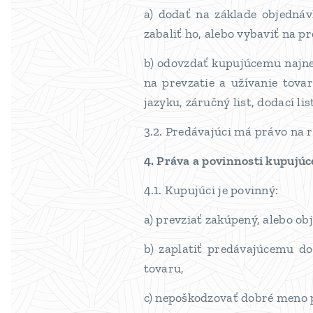
a) dodať na základe objedná
zabaliť ho, alebo vybaviť na 
b) odovzdať kupujúcemu najne
na prevzatie a užívanie tov
jazyku, záručný list, dodací li
3.2. Predávajúci má právo na 
4. Práva a povinnosti kupujú
4.1. Kupujúci je povinný:
a) prevziať zakúpený, alebo ob
b) zaplatiť predávajúcemu d
tovaru,
c) nepoškodzovať dobré meno 