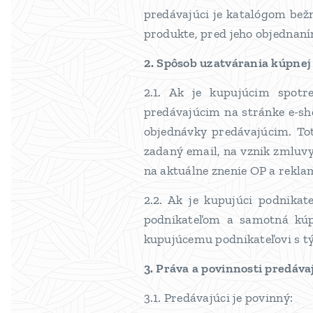
predávajúci je katalógom bež
produkte, pred jeho objednan
2. Spôsob uzatvárania kúpne
2.1. Ak je kupujúcim spotr
predávajúcim na stránke e-sh
objednávky predávajúcim. To
zadaný email, na vznik zmluvy
na aktuálne znenie OP a rekl
2.2. Ak je kupujúci podnika
podnikateľom a samotná kú
kupujúcemu podnikateľovi s t
3. Práva a povinnosti predáva
3.1. Predávajúci je povinný: