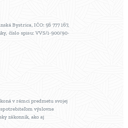
nská Bystrica, IČO: 56 777 167,
ky, číslo spisu: VVS/1-900/90-
nekoná v rámci predmetu svojej
o spotrebiteľom výslovne
ky zákonník, ako aj