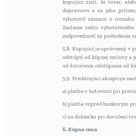
kupujúci zistí, že tovar, a
dopravcovi a za jeho prítom
vyhotoviť záznam o rozsahu 
Zaslanie takto vyhotovenéh
zodpovednosť za poškodenie zá
5.8. Kupujúci je oprávnený v 
odstúpiť od kúpnej zmluvy a p
od doručenia odstúpenia od kúp
5.9. Predávajúci akceptuje na
a) platba v hotovosti pri prev
b) platba vopred bankovým p
c) na dobierku pri doručení to
6. Kúpna cena