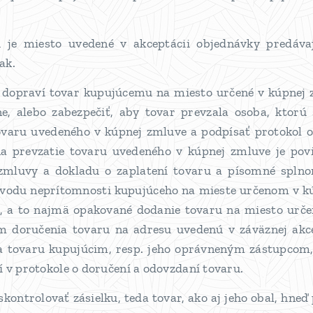
 je miesto uvedené v akceptácii objednávky predáv
ak.
ci dopraví tovar kupujúcemu na miesto určené v kúpnej 
e, alebo zabezpečiť, aby tovar prevzala osoba, ktorú
ovaru uvedeného v kúpnej zmluve a podpísať protokol o
a prevzatie tovaru uvedeného v kúpnej zmluve je pov
j zmluvy a dokladu o zaplatení tovaru a písomné spln
vodu neprítomnosti kupujúceho na mieste určenom v kú
, a to najmä opakované dodanie tovaru na miesto urče
 doručenia tovaru na adresu uvedenú v záväznej akce
a tovaru kupujúcim, resp. jeho oprávneným zástupcom,
í v protokole o doručení a odovzdaní tovaru.
ntrolovať zásielku, teda tovar, ako aj jeho obal, hneď 