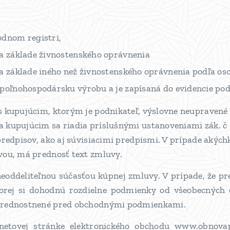
odnom registri,
na základe živnostenského oprávnenia
a základe iného než živnostenského oprávnenia podľa os
poľnohospodársku výrobu a je zapísaná do evidencie pod
 kupujúcim, ktorým je podnikateľ, výslovne neupravené
 kupujúcim sa riadia príslušnými ustanoveniami zák. č
predpisov, ako aj súvisiacimi predpismi. V prípade akých
vou, má prednosť text zmluvy.
oddeliteľnou súčasťou kúpnej zmluvy. V prípade, že pr
orej si dohodnú rozdielne podmienky od všeobecných
prednostnené pred obchodnými podmienkami.
netovej stránke elektronického obchodu www.obnovap