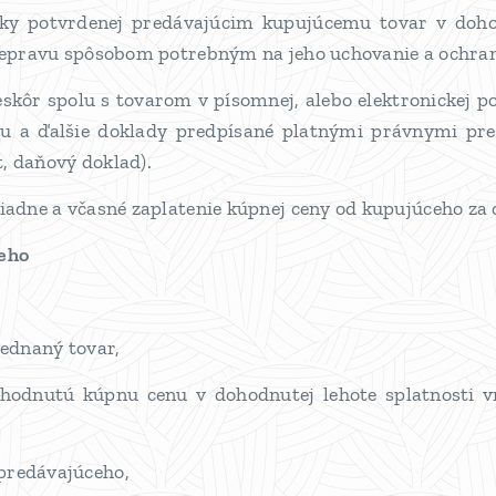
vky potvrdenej predávajúcim kupujúcemu tovar v do
prepravu spôsobom potrebným na jeho uchovanie a ochra
skôr spolu s tovarom v písomnej, alebo elektronickej p
aru a ďalšie doklady predpísané platnými právnymi pr
st, daňový doklad).
riadne a včasné zaplatenie kúpnej ceny od kupujúceho za
ceho
jednaný tovar,
ohodnutú kúpnu cenu v dohodnutej lehote splatnosti v
predávajúceho,