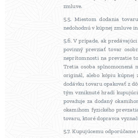
zmluve.
5.5. Miestom dodania tovaru
nedohodnú v kúpnej zmluve in
5.6. V prípade, ak predávajú
povinný prevziať tovar osobn
neprítomnosti na prevzatie t
Tretia osoba splnomocnená n
originál, alebo kópiu kúpne
dodávku tovaru opakovať z dô
tým vzniknuté hradí kupujúci
považuje za dodaný okamihom
okamihom fyzického prevzati
tovaru, ktoré dopravca vyznač
5.7. Kupujúcemu odporúčame sko