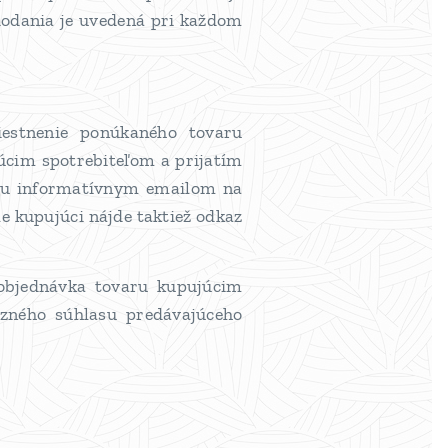
dodania je uvedená pri každom
iestnenie ponúkaného tovaru
úcim spotrebiteľom a prijatím
emu informatívnym emailom na
e kupujúci nájde taktiež odkaz
 objednávka tovaru kupujúcim
ného súhlasu predávajúceho