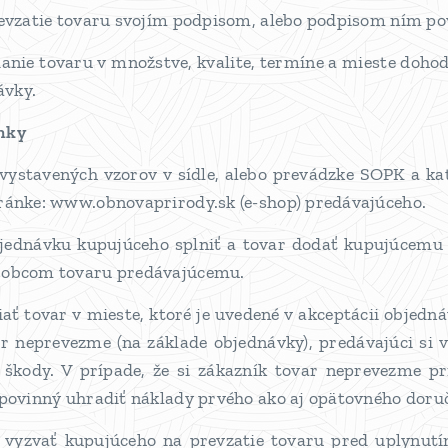
revzatie tovaru svojím podpisom, alebo podpisom ním po
danie tovaru v množstve, kvalite, termíne a mieste do
ávky.
nky
 vystavených vzorov v sídle, alebo prevádzke SOPK a ka
ránke: www.obnovaprirody.sk (e-shop) predávajúceho.
objednávku kupujúceho splniť a tovar dodať kupujúcemu 
ýrobcom tovaru predávajúcemu.
ziať tovar v mieste, ktoré je uvedené v akceptácii objed
ar neprevezme (na základe objednávky), predávajúci si 
škody. V prípade, že si zákazník tovar neprevezme p
 povinný uhradiť náklady prvého ako aj opätovného doru
ý vyzvať kupujúceho na prevzatie tovaru pred uplynut