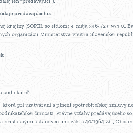
alej len "predávajúci").
 údaje predávajúceho:
j krajiny (SOPK), so sídlom: 9. mája 3464/23, 974 01 Ba
ych organizácii Ministerstva vnútra Slovenskej republi
sk
o podnikateľ.
, ktorá pri uzatváraní a plnení spotrebiteľskej zmluvy 
 podnikateľskej činnosti. Právne vzťahy predávajúceho s
a príslušnými ustanoveniami zák. č 40/1964 Zb., Občians