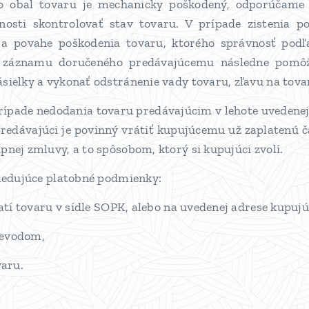
lebo obal tovaru je mechanicky poškodený, odporúčam
nosti skontrolovať stav tovaru. V prípade zistenia 
a povahe poškodenia tovaru, ktorého správnosť podľ
o záznamu doručeného predávajúcemu následne pomô
sielky a vykonať odstránenie vady tovaru, zľavu na tova
prípade nedodania tovaru predávajúcim v lehote uveden
redávajúci je povinný vrátiť kupujúcemu už zaplatenú ča
nej zmluvy, a to spôsobom, ktorý si kupujúci zvolí.
sledujúce platobné podmienky:
zatí tovaru v sídle SOPK, alebo na uvedenej adrese kupuj
revodom,
varu.