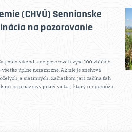
zemie (CHVÚ) Sennianske
tinácia na pozorovanie
a jeden víkend sme pozorovali vyše 100 vtáčích
e všetko úplne nezamrzne. Ak nie je snehová
očelých, a siatinných. Začiatkom jari začína ťah
čakajú na priaznivý južný vietor, ktorý im pomôže