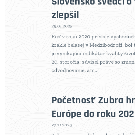
Slovensko svedčí o 
zlepšil
29.01.2025
Keď v roku 2020 prišla z východné
krakle belasej v Medzibodroží, bol 
je vynikajúci indikátor kvality živ
20. storočia, súvisel práve so zm
odvodňovanie, ani...
Početnosť Zubra hr
Európe do roku 202
27.01.2025