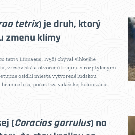
rao tetrix
) je druh, ktorý
nu zmenu klímy
ao tetrix
Linnaeus, 1758) obýval vlhkejšie
ská, vresoviská a otvorenú krajinu s rozptýlenými
stupne osídlil miesta vytvorené ľudskou
hranice lesa, počas tzv. valašskej kolonizácie.
ej (
Coracias garrulus
) na