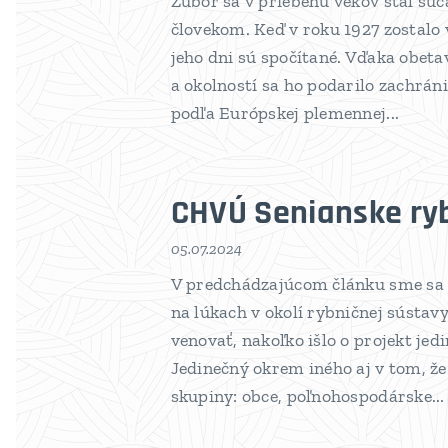
Zubor sa v priebehu vekov stal sú
človekom. Keď v roku 1927 zostalo 
jeho dni sú spočítané. Vďaka obeta
a okolností sa ho podarilo zachrán
podľa Európskej plemennej...
CHVÚ Senianske rybn
05.07.2024
V predchádzajúcom článku sme sa 
na lúkach v okolí rybničnej sústavy
venovať, nakoľko išlo o projekt je
Jedinečný okrem iného aj v tom, ž
skupiny: obce, poľnohospodárske...