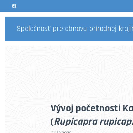
Spoločnosť pre obnovu prírodnej kraji
Vývoj početnosti K
(
Rupicapra rupicap
04.12.2025