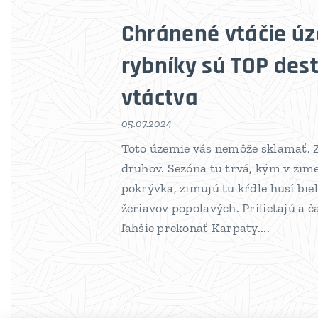
Chránené vtáčie ú
rybníky sú TOP des
vtáctva
05.07.2024
Toto územie vás nemôže sklamať. Z
druhov. Sezóna tu trvá, kým v zim
pokrývka, zimujú tu kŕdle husí biel
žeriavov popolavých. Prilietajú a 
ľahšie prekonať Karpaty....