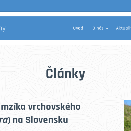
ny
Úvod
O nás
Aktuali
Články
amzíka vrchovského
ra
) na Slovensku