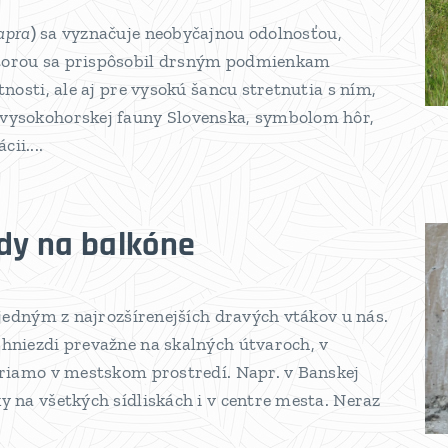
apra
)
sa vyznačuje neobyčajnou odolnosťou,
ktorou sa prispôsobil drsným podmienkam
tnosti, ale aj pre vysokú šancu stretnutia s ním,
 vysokohorskej fauny Slovenska, symbolom hôr,
ii....
ody na balkóne
e jedným z najrozšírenejších dravých vtákov u nás.
 hniezdi prevažne na skalných útvaroch, v
 priamo v mestskom prostredí. Napr. v Banskej
y na všetkých sídliskách i v centre mesta. Neraz