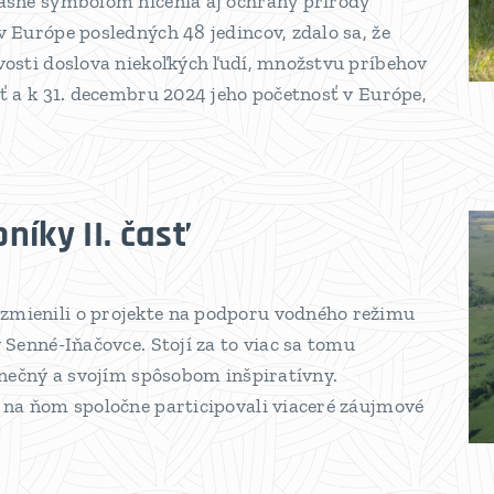
časne symbolom ničenia aj ochrany prírody
v Európe posledných 48 jedincov, zdalo sa, že
vosti doslova niekoľkých ľudí, množstvu príbehov
iť a k 31. decembru 2024 jeho početnosť v Európe,
íky II. časť
zmienili o projekte na podporu vodného režimu
 Senné-Iňačovce. Stojí za to viac sa tomu
dinečný a svojím spôsobom inšpiratívny.
e na ňom spoločne participovali viaceré záujmové