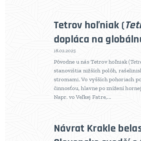
Tetrov hoľniak (
Tet
dopláca na globál
18.02.2025
Pôvodne u nás Tetrov hoľniak (
Tetr
stanovištia nižších polôh, rašelini
stromami. Vo vyšších pohoriach po
činnosťou, hlavne po znížení hornej 
Napr. vo Veľkej Fatre,...
Návrat Krakle belas