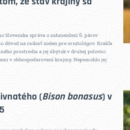
tom, že stav krajiny sa
ho Slovenska správa o zahniezdení 6. párov
to dôvod na radosť nielen pre ornitológov. Krakľa
otného prostredia a jej úbytok v druhej polovici
enami v obhospodarovaní krajiny. Nepomohlo jej
ivnatého (
Bison bonasus
) v
5