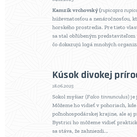
Kamzík vrchovský (
rupicapra rupic
húževnatosťou a nenáročnosťou, 
horského prostredia. Pre tieto vlas
sa stal obľúbeným predstaviteľom
čo dokazujú logá mnohých organizác
Kúsok divokej prír
18.06.2025
Sokol myšiar (
Falco tinnunculus
) j
Môžeme ho vidieť v pohoriach, kde
poľnohospodárskej krajine, ale aj
Bystrici ho môžeme vidieť praktick
sa stáva, že zahniezdi...