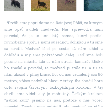
"Prešli sme popri dome na Ratajovej Pôlči, za ktorým
sme opäť uvideli medveďa. Náš sprievodca nám
povedal, že je to ten istý samec, ktorý prešiel
rovnobežne spolu s nami susednou dolinkou a tu sme
sa stretli. Medveď išiel po ceste, až nám zišiel z
dohľadu a my sme pokračovali ďalej. Keď sme boli
presne na mieste, kde sa nám stratil, kamarát Miško
ho zbadal a povedal, že medveď je stále tu. A tu sa
nám ukázal v plnej kráse. Bol od nás vzdialený cca 60
metrov, vôbec nedvíhal hlavu z trávy, iba chodil hore
dolu svojim ťarbavým, ťažkopádnym krokom. V tej
chvíli sme videli aký je mohutný. Ťažkým krokom
"nabral kurz" priamo na nás, pretože o nás vôbec
nevedel. Trochu sme ustúpili, ale medveď sa stále