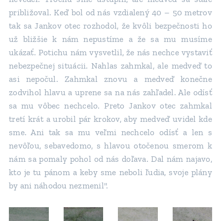
približoval. Keď bol od nás vzdialený 40 – 50 metrov
tak sa Jankov otec rozhodol, že kvôli bezpečnosti ho
už bližšie k nám nepustíme a že sa mu musíme
ukázať. Potichu nám vysvetlil, že nás nechce vystaviť
nebezpečnej situácii. Nahlas zahmkal, ale medveď to
asi nepočul. Zahmkal znovu a medveď konečne
zodvihol hlavu a uprene sa na nás zahľadel. Ale odísť
sa mu vôbec nechcelo. Preto Jankov otec zahmkal
tretí krát a urobil pár krokov, aby medveď uvidel kde
sme. Ani tak sa mu veľmi nechcelo odísť a len s
nevôľou, sebavedomo, s hlavou otočenou smerom k
nám sa pomaly pohol od nás doľava. Dal nám najavo,
kto je tu pánom a keby sme neboli ľudia, svoje plány
by ani náhodou nezmenil".