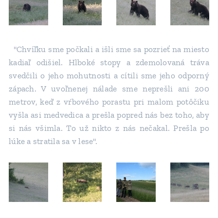
"Chvíľku sme počkali a išli sme sa pozrieť na miesto
kadiaľ odišiel. Hlboké stopy a zdemolovaná tráva
svedčili o jeho mohutnosti a cítili sme jeho odporný
zápach. V uvoľnenej nálade sme neprešli ani 200
metrov, keď z vŕbového porastu pri malom potôčiku
vyšla asi medvedica a prešla popred nás bez toho, aby
si nás všimla. To už nikto z nás nečakal. Prešla po
lúke a stratila sa v lese".