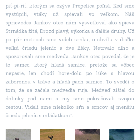
piť-pi-riť, ktorým sa ozýva Prepelica poľná. Keď sme
vystúpili, vtáky už spievali vo veľkom. Náš
sprievodca Jankov otec nám vysvetľoval ako spieva
Strnádka žltá, Drozd plavý, sýkorka a ďalšie druhy. Už
po pár metroch sme videli srnku, o chvíľu v diaľke
veľkú čriedu jeleníc a dve líšky. Netrvalo dlho a
spozorovali sme medveďa. Jankov otec povedal, že je
to samec, ktorý hľadá samice, pretože sa vôbec
nepasie, len chodí hore-dolu po lúke s hlavou
zaborenou v tráve a hľadá pach samice. To svedčí o
tom, že sa začala medvedia ruja. Medveď zišiel do
dolinky pod nami a my sme pokračovali svojou
cestou. Videli sme niekoľko sŕn a srncov aj menšiu
čriedu jeleníc s mláďatkom".