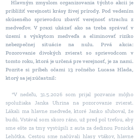
Hlavným zmyslom organizovania týchto akcii je
priblížiť verejnosti krásy živej prírody. Pod vedením
skúseného sprievodcu zbaviť verejnosť strachu z
medveďov. V praxi ukázať ako sa treba správať v
území s výskytom medveďa a eliminovať riziko
nebezpečnej situácie na nulu. Prvá akcia:
Pozorovanie divokých zvierat so sprievodcom v
tomto roku, ktorá je určená pre verejnosť, je za nami.
Pozrite si príbeh očami 13 ročného Lucasa Hlada,
ktorý sa jej zúčastnil:
"V nedeľu, 31.5.2026 som prijal pozvanie môjho
spolužiaka Janka Uhrina na pozorovanie zvierat.
Lákali ma hlavne medvede, ktoré Janko sľuboval, že
budú. Vstával som skoro ráno, už pred pol treťou, aby
sme ešte za tmy vystúpili z auta za dedinou Ponická
Lehôtka. Cestou sme načúvali hlasy vtákov, hlavne