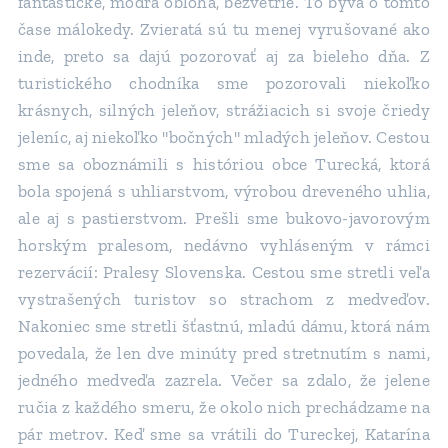
fantastické, modrá obloha, bezvetrie. To býva o tomto
čase málokedy. Zvieratá sú tu menej vyrušované ako
inde, preto sa dajú pozorovať aj za bieleho dňa. Z
turistického chodníka sme pozorovali niekoľko
krásnych, silných jeleňov, strážiacich si svoje čriedy
jeleníc, aj niekoľko "bočných" mladých jeleňov. Cestou
sme sa oboznámili s históriou obce Turecká, ktorá
bola spojená s uhliarstvom, výrobou dreveného uhlia,
ale aj s pastierstvom. Prešli sme bukovo-javorovým
horským pralesom, nedávno vyhláseným v rámci
rezervácií: Pralesy Slovenska. Cestou sme stretli veľa
vystrašených turistov so strachom z medveďov.
Nakoniec sme stretli šťastnú, mladú dámu, ktorá nám
povedala, že len dve minúty pred stretnutím s nami,
jedného medveďa zazrela. Večer sa zdalo, že jelene
ručia z každého smeru, že okolo nich prechádzame na
pár metrov. Keď sme sa vrátili do Tureckej, Katarína